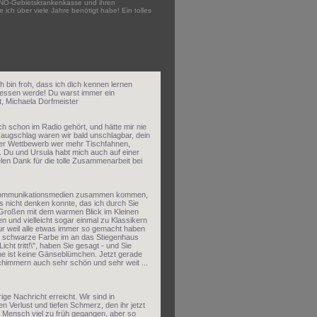
d NÖ-Gebietskrankenkasse und ihren
ich über viele Jahre benötigt habe! Ein tolles
h bin froh, dass ich dich kennen lernen
gessen werde! Du warst immer ein
, Michaela Dorfmeister
ch schon im Radio gehört, und hätte mir nie
augschlag waren wir bald unschlagbar, dein
Der Wettbewerb wer mehr Tischfahnen,
Du und Ursula habt mich auch auf einer
elen Dank für die tolle Zusammenarbeit bei
ls Kommunikationsmedien zusammen kommen,
es nicht denken konnte, das ich durch Sie
 Großen mit dem warmen Blick im Kleinen
 und vielleicht sogar einmal zu Klassikern
ur weil alle etwas immer so gemacht haben
die schwarze Farbe im an das Stiegenhaus
cht tritt!\", haben Sie gesagt - und Sie
ume ist keine Gänseblümchen. Jetzt gerade
schimmern auch sehr schön und sehr weit ...
ige Nachricht erreicht. Wir sind in
 Verlust und tiefen Schmerz, den ihr jetzt
 Mensch viel zu früh gegangen, aber so