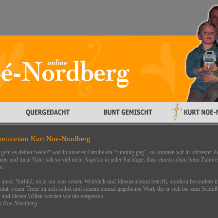
memoriam Kurt Noe-Nordberg
geht es deiner Seele?" war in unserer Familie ein "running gag", so konnten wir in kürzester Z
en und mein Vater sah so viel mehr Aspekte in jeder Sachlage, dass einem schon beim Zuhö
e.
t unser Vorbild, nicht nur was seinen Weitblick und Ideenreichtum betrifft, sondern besonders i
rität, seiner Treue zu sich selbst und seinem einmal gegebenen Wort, die er sich bis zum Schlu
 und diesen Willen werden wir nie vergessen.
n Noe-Nordberg