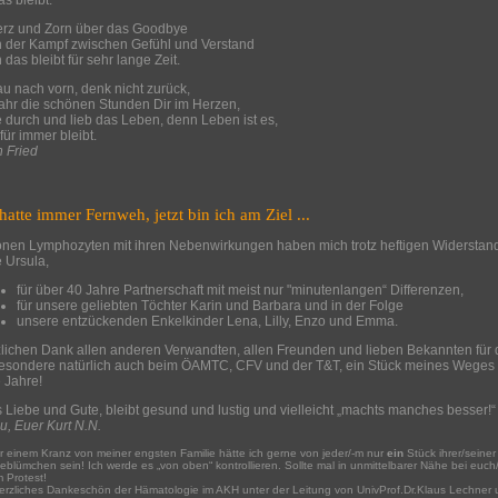
as bleibt.
rz und Zorn über das Goodbye
 der Kampf zwischen Gefühl und Verstand
 das bleibt für sehr lange Zeit.
u nach vorn, denk nicht zurück,
hr die schönen Stunden Dir im Herzen,
 durch und lieb das Leben, denn Leben ist es,
für immer bleibt.
h Fried
hatte immer Fernweh, jetzt bin ich am Ziel ...
ionen Lymphozyten mit ihren Nebenwirkungen haben mich trotz heftigen Widerstand
e Ursula,
für über 40 Jahre Partnerschaft mit meist nur "minutenlangen“ Differenzen,
für unsere geliebten Töchter Karin und Barbara und in der Folge
unsere entzückenden Enkelkinder Lena, Lilly, Enzo und Emma.
lichen Dank allen anderen Verwandten, allen Freunden und lieben Bekannten für die 
esondere natürlich auch beim ÖAMTC, CFV und der T&T, ein Stück meines Weges beg
e Jahre!
s Liebe und Gute, bleibt gesund und lustig und vielleicht „machts manches besser!“
u, Euer Kurt N.N.
 einem Kranz von meiner engsten Familie hätte ich gerne von jeder/-m nur
ein
Stück ihrer/seiner
blümchen sein! Ich werde es „von oben“ kontrollieren. Sollte mal in unmittelbarer Nähe bei euch/I
 Protest!
erzliches Dankeschön der Hämatologie im AKH unter der Leitung von UnivProf.Dr.Klaus Lechner un