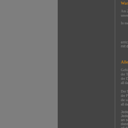
Wan
Am 21
unser
In m
erri
mit 
Alle
Gefü
der T
der D
all da
Der 
der P
die 
all da
Jede
Jede
an s
dass