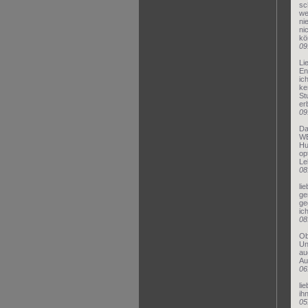
sc
we
ni
ni
kö
09
Li
En
ic
ke
St
er
09
Da
WE
Hu
op
Le
08
li
ge
ge
ic
08
Ob
Un
au
Au
06
li
ih
05