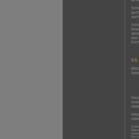
all d
Sche
auch
auch
Scha
bewa
atme
was 
Eric
Ich 
Bill
lieb
Herz
insb
viel
Alle
Adie
Außer
Gänse
einem
Ein h