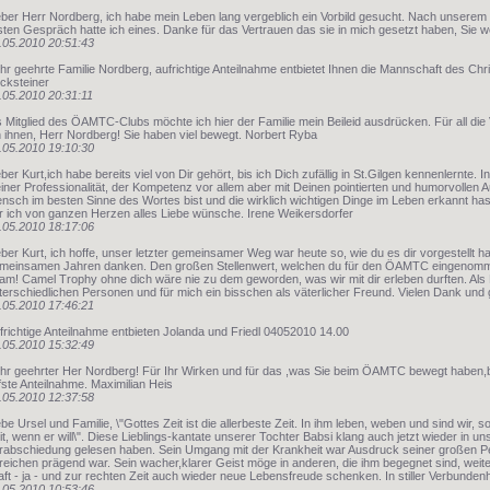
eber Herr Nordberg, ich habe mein Leben lang vergeblich ein Vorbild gesucht. Nach unser
sten Gespräch hatte ich eines. Danke für das Vertrauen das sie in mich gesetzt haben, Sie w
.05.2010 20:51:43
hr geehrte Familie Nordberg, aufrichtige Anteilnahme entbietet Ihnen die Mannschaft des Ch
cksteiner
.05.2010 20:31:11
s Mitglied des ÖAMTC-Clubs möchte ich hier der Familie mein Beileid ausdrücken. Für all die Vo
h ihnen, Herr Nordberg! Sie haben viel bewegt. Norbert Ryba
.05.2010 19:10:30
eber Kurt,ich habe bereits viel von Dir gehört, bis ich Dich zufällig in St.Gilgen kennenlernte
iner Professionalität, der Kompetenz vor allem aber mit Deinen pointierten und humorvollen
nsch im besten Sinne des Wortes bist und die wirklich wichtigen Dinge im Leben erkannt hast
r ich von ganzen Herzen alles Liebe wünsche. Irene Weikersdorfer
.05.2010 18:17:06
eber Kurt, ich hoffe, unser letzter gemeinsamer Weg war heute so, wie du es dir vorgestellt hast
meinsamen Jahren danken. Den großen Stellenwert, welchen du für den ÖAMTC eingenomme
am! Camel Trophy ohne dich wäre nie zu dem geworden, was wir mit dir erleben durften. Als 
terschiedlichen Personen und für mich ein bisschen als väterlicher Freund. Vielen Dank und g
.05.2010 17:46:21
frichtige Anteilnahme entbieten Jolanda und Friedl 04052010 14.00
.05.2010 15:32:49
hr geehrter Her Nordberg! Für Ihr Wirken und für das ,was Sie beim ÖAMTC bewegt haben,bl
efste Anteilnahme. Maximilian Heis
.05.2010 12:37:58
ebe Ursel und Familie, \"Gottes Zeit ist die allerbeste Zeit. In ihm leben, weben und sind wir, so
it, wenn er will\". Diese Lieblings-kantate unserer Tochter Babsi klang auch jetzt wieder in un
rabschiedung gelesen haben. Sein Umgang mit der Krankheit war Ausdruck seiner großen Persö
reichen prägend war. Sein wacher,klarer Geist möge in anderen, die ihm begegnet sind, weite
aft - ja - und zur rechten Zeit auch wieder neue Lebensfreude schenken. In stiller Verbunden
.05.2010 10:53:46