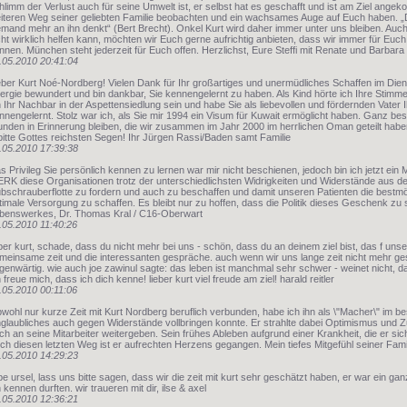
hlimm der Verlust auch für seine Umwelt ist, er selbst hat es geschafft und ist am Ziel ange
iteren Weg seiner geliebten Familie beobachten und ein wachsames Auge auf Euch haben. „De
emand mehr an ihn denkt“ (Bert Brecht). Onkel Kurt wird daher immer unter uns bleiben. Auc
cht wirklich helfen kann, möchten wir Euch gerne aufrichtig anbieten, dass wir immer für Euch
nnen. München steht jederzeit für Euch offen. Herzlichst, Eure Steffi mit Renate und Barbara
.05.2010 20:41:04
eber Kurt Noé-Nordberg! Vielen Dank für Ihr großartiges und unermüdliches Schaffen im Dienst
ergie bewundert und bin dankbar, Sie kennengelernt zu haben. Als Kind hörte ich Ihre Stimme 
h Ihr Nachbar in der Aspettensiedlung sein und habe Sie als liebevollen und fördernden Vater
nnengelernt. Stolz war ich, als Sie mir 1994 ein Visum für Kuwait ermöglicht haben. Ganz 
unden in Erinnerung bleiben, die wir zusammen im Jahr 2000 im herrlichen Oman geteilt haben
bitte Gottes reichsten Segen! Ihr Jürgen Rassi/Baden samt Familie
.05.2010 17:39:38
s Privileg Sie persönlich kennen zu lernen war mir nicht beschienen, jedoch bin ich jetzt ein
RK diese Organisationen trotz der unterschiedlichsten Widrigkeiten und Widerstände aus de
bschrauberflotte zu fordern und auch zu beschaffen und damit unseren Patienten die best
timale Versorgung zu schaffen. Es bleibt nur zu hoffen, dass die Politik dieses Geschenk zu s
benswerkes, Dr. Thomas Kral / C16-Oberwart
.05.2010 11:40:26
eber kurt, schade, dass du nicht mehr bei uns - schön, dass du an deinem ziel bist, das f unsere
meinsame zeit und die interessanten gespräche. auch wenn wir uns lange zeit nicht mehr gese
genwärtig. wie auch joe zawinul sagte: das leben ist manchmal sehr schwer - weinet nicht, 
h freue mich, dass ich dich kenne! lieber kurt viel freude am ziel! harald reitler
.05.2010 00:11:06
wohl nur kurze Zeit mit Kurt Nordberg beruflich verbunden, habe ich ihn als \"Macher\" im b
glaubliches auch gegen Widerstände vollbringen konnte. Er strahlte dabei Optimismus und Zu
ch an seine Mitarbeiter weitergeben. Sein frühes Ableben aufgrund einer Krankheit, die er sic
ch diesen letzten Weg ist er aufrechten Herzens gegangen. Mein tiefes Mitgefühl seiner Fam
.05.2010 14:29:23
ebe ursel, lass uns bitte sagen, dass wir die zeit mit kurt sehr geschätzt haben, er war ein gan
n kennen durften. wir traueren mit dir, ilse & axel
.05.2010 12:36:21