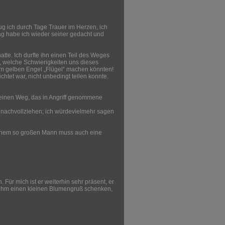
ug ich durch Tage Trauer im Herzen, ich
tag habe ich wieder seiner gedacht und
tte. Ich durfte ihn einen Teil des Weges
t, welche Schwierigkeiten uns dieses
dem gelben Engel „Flügel“ machen könnten!
chtet war, nicht unbedingt teilen konnte.
einen Weg, das in Angriff genommene
r nachvollziehen; ich würdevielmehr sagen
 einem so großen Mann muss auch eine
Für mich ist er weiterhin sehr präsent, er
e ihm einen kleinen Blumengruß schenken,