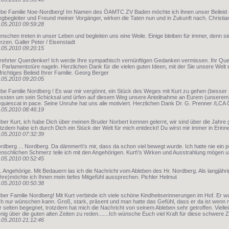
ebe Familie Noe-Nordberg! Im Namen des ÖAMTC ZV Baden möchte ich ihnen unser Beileid a
gbegleiter und Freund meiner Vorgänger, wirken die Taten nun und in Zukunft nach. Chri
.05.2010 09:59:28
nschen treten in unser Leben und begleiten uns eine Weile. Einige bleiben für immer, denn si
rzen. Galler Peter / Eisenstadt
.05.2010 09:20:15
rehrter Querdenker! Ich werde Ihre sympathisch vernünftigen Gedanken vermissen. Ihr Quer
e Parlamentstüre nageln. Herzlichen Dank für die vielen guten Ideen, mit der Sie unsere Welt
frichtiges Beileid Ihrer Familie. Georg Berger
.05.2010 09:20:05
ebe Familie Nordberg ! Es war mir vergönnt, ein Stück des Weges mit Kurt zu gehen (besser z
ssten um sein Schicksal und ürfen auf diesem Weg unsere Anteilnahme an Eurem (unserem)
quiescat in pace. Seine Unruhe hat uns alle motiviert. Herzlichen Dank Dr. G. Prenner /LC
.05.2010 08:46:19
eber Kurt, ich habe Dich über meinen Bruder Norbert kennen gelernt, wir sind über die Jahr
otzdem habe ich durch Dich ein Stück der Welt für mich entdeckt! Du wirst mir immer in Erinn
.05.2010 07:32:39
rdberg ... Nordberg. Da dämmert\'s mir, dass da schon viel bewegt wurde. Ich hatte nie ein
nschlichen Schmerz teile ich mit den Angehörigen. Kurt\'s Wirken und Ausstrahlung mögen u
.05.2010 00:52:45
. Angehörige. Mit Bedauern las ich die Nachricht vom Ableben des Hr. Nordberg. Als langjähri
hre)möchte ich Ihnen mein tiefes Mitgefühl aussprechen. Pichler Helmut
.05.2010 00:50:38
eber Familie Nordberg! Mit Kurt verbinde ich viele schöne Kindheitserinnerungen im Hof. Er 
ch nur wünschen kann. Groß, stark, präsent und man hatte das Gefühl, dass er da ist wenn m
r selten begegnet, trotzdem hat mich die Nachricht von seinem Ableben sehr getroffen. Vielleich
nig über die guten alten Zeiten zu reden.......Ich wünsche Euch viel Kraft für diese schwere Ze
.05.2010 21:12:46