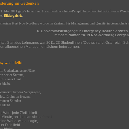
derung im Gedenken
. Mai 2011 ging's hinauf zur Franz Ferdinandhütte-Parapluiberg-Perchtoldsdorf - eine Wand
er
Bildergalerie
.
emoriam Kurt Noé-Nordberg wurde im Zentrum für Management und Qualität in Gesundheitsw
6. Universitätslehrgang für Emergency Health Service
mit dem Namen "Kurt Noe-Nordberg Lehrgan
chtet. Start des Lehrgangs war 2011. 23 StudentInnen (Deutschland, Österreich, Sc
den allgemeinen Managementfächern beim Lernen.
s, was bleibt
hl, Gedanken, seine Nähe,
on seiner Stimme,
uft seiner Haut
s bleibt.
Schmerz über das Vergangene,
latz für ihn im Herzen;
schönen Stunden
s bleibt.
s Wort, jede Zärtlichkeit
 Minute, an die man sich erinnert
eine Worte, wie er sagte,
 er Dich liebt