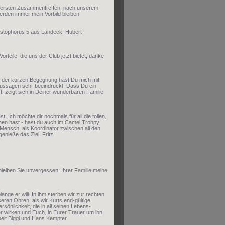
em ersten Zusammentreffen, nach unserem
erden immer mein Vorbild bleiben!
ristophorus 5 aus Landeck. Hubert
rteile, die uns der Club jetzt bietet, danke
. In der kurzen Begegnung hast Du mich mit
 Aussagen sehr beeindruckt. Dass Du ein
, zeigt sich in Deiner wunderbaren Familie,
. Ich möchte dir nochmals für all die tollen,
n hast - hast du auch im Camel Trohpy
Mensch, als Koordinator zwischen all den
enieße das Ziel! Fritz
eiben Sie unvergessen. Ihrer Familie meine
lange er will. In ihm sterben wir zur rechten
seren Ohren, als wir Kurts end-gültige
nlichkeit, die in all seinen Lebens-
r wirken und Euch, in Eurer Trauer um ihn,
heit Biggi und Hans Kempter