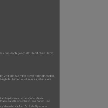
es nun doch geschafft. Herzlichen Dank,
Zeit, die sie mich privat oder dienstlich,
leitet haben – toll war es, über viele,
 Lieblingsblume – und es darf auch ein
hnen ein Blitz einschlagen, das war ich - mit
d danach Univ.Prof. Dr.Ulrich Jäger, samt