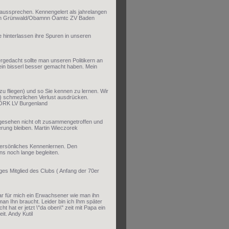
ussprechen. Kennengelert als jahrelangen
stian Grünwald/Obamnn Öamtc ZV Baden
e hinterlassen ihre Spuren in unseren
gedacht sollte man unseren Politikern an
 ein bisserl besser gemacht haben. Mein
u fliegen) und so Sie kennen zu lernen. Wir
 schmezlichen Verlust ausdrücken.
A ÖRK LV Burgenland
e gesehen nicht oft zusammengetroffen und
erung bleiben. Martin Wieczorek
 persönliches Kennenlernen. Den
ns noch lange begleiten.
ges Mitglied des Clubs ( Anfang der 70er
war für mich ein Erwachsener wie man ihn
an Ihn braucht. Leider bin ich Ihm später
t hat er jetzt \"da oben\" zeit mit Papa ein
it. Andy Kutil