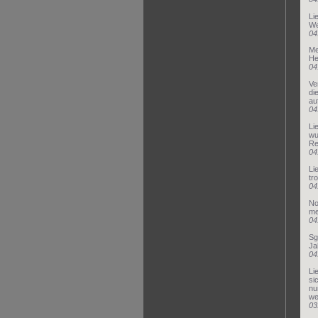
Li
We
04
Me
He
04
Ve
di
au
04
Li
wu
Re
04
Li
tr
04
No
me
04
Sg
Ja
04
Li
si
nu
we
03