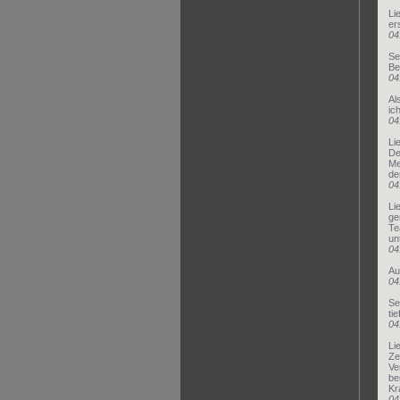
Li
er
04
Se
Be
04
Al
ic
04
Li
De
Me
de
04
Li
ge
Te
un
04
Au
04
Se
ti
04
Li
Ze
Ve
be
Kr
04