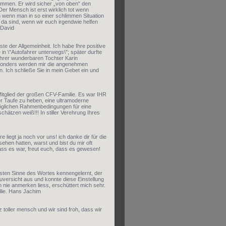
kommen. Er wird sicher „von oben“ den
r Mensch ist erst wirklich tot wenn
h wenn man in so einer schlimmen Situation
 da sind, wenn wir euch irgendwie helfen
 David
e der Allgemeinheit. Ich habe Ihre positive
in \"Autofahrer unterwegs\"; später durfte
 Ihrer wunderbaren Tochter Karin
besonders werden mir die angenehmen
. Ich schließe Sie in mein Gebet ein und
 Mitglied der großen CFV-Familie. Es war IHR
r Taufe zu heben, eine ultramoderne
möglichen Rahmenbedingungen für eine
chätzen weiß!!! In stiller Verehrung Ihres
 liegt ja noch vor uns! ich danke dir für die
hen hatten, warst und bist du mir oft
dass es war, freut euch, dass es gewesen!
esten Sinne des Wortes kennengelernt, der
versicht aus und konnte diese Einstellung
h nie anmerken liess, erschüttert mich sehr.
ilie. Hans Jachim
z toller mensch und wir sind froh, dass wir