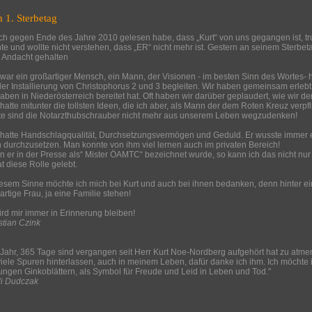
 1. Sterbetag
ich gegen Ende des Jahre 2010 gelesen habe, dass „Kurt“ von uns gegangen ist, tr
te und wollte nicht verstehen, dass „ER“ nicht mehr ist. Gestern an seinem Sterbe
le Andacht gehalten
 war ein großartiger Mensch, ein Mann, der Visionen - im besten Sinn des Wortes- ha
der Installierung von Christophorus 2 und 3 begleiten. Wir haben gemeinsam erleb
aben in Niederösterreich bereitet hat. Oft haben wir darüber geplaudert, wie wir 
 hatte mitunter die tollsten Ideen, die ich aber, als Mann der dem Roten Kreuz verpfli
e sind die Notarzthubschrauber nicht mehr aus unserem Leben wegzudenken!
 hatte Handschlagqualität, Durchsetzungsvermögen und Geduld. Er wusste immer 
 durchzusetzen. Man konnte von ihm viel lernen auch im privaten Bereich!
 er in der Presse als“ Mister ÖAMTC“ bezeichnet wurde, so kann ich das nicht nu
at diese Rolle gelebt.
iesem Sinne möchte ich mich bei Kurt und auch bei ihnen bedanken, denn hinter
artige Frau, ja eine Familie stehen!
ird mir immer in Erinnerung bleiben!
stian Czink
 Jahr, 365 Tage sind vergangen seit Herr Kurt Noe-Nordberg aufgehört hat zu atmen. 
viele Spuren hinterlassen, auch in meinem Leben, dafür danke ich ihm. Ich möcht
jungen Ginkoblättern, als Symbol für Freude und Leid in Leben und Tod."
i Dudczak