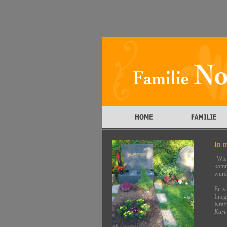
In 
"Wie 
komm
wurd
Er is
Integ
Kraft
Kari