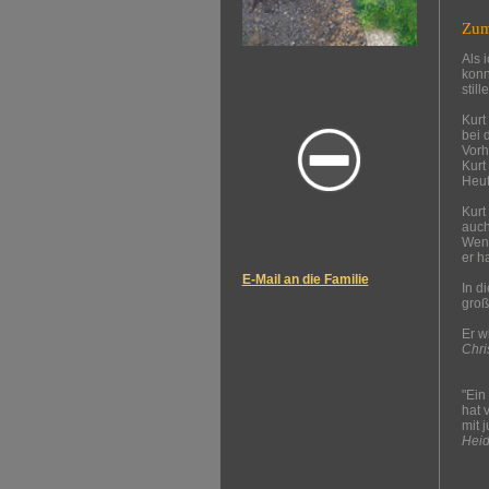
Zum
Als 
konn
stil
Kurt
bei 
Vorh
Kurt
Heut
Kurt
auch
Wenn
er h
E-Mail an die Familie
In d
groß
Er w
Chri
"Ein
hat 
mit 
Heid