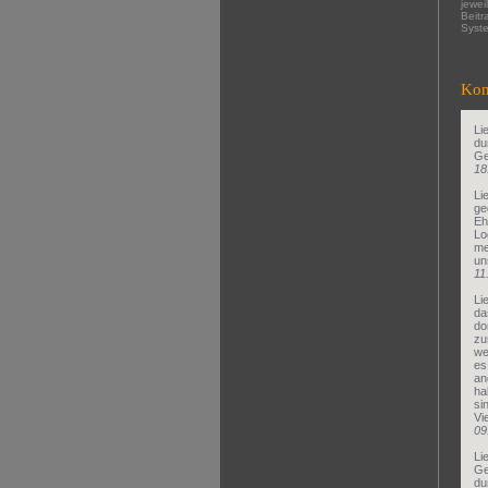
jewei
Beitr
Syste
Kon
Li
du
Ge
18
Li
ge
Eh
Lo
me
un
11
Li
da
do
zu
we
es
an
ha
si
Vi
09
Li
Ge
du