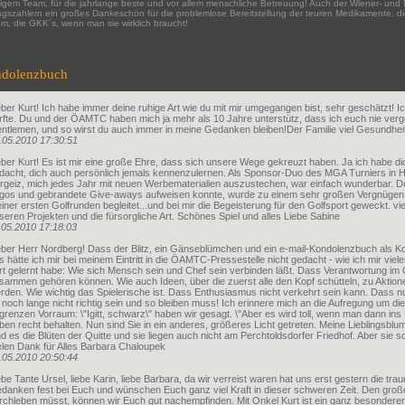
ligem Team, für die jahrlange beste und vor allem menschliche Betreuung! Auch der Wiener- un
agszahlern ein großes Dankeschön für die problemlose Bereitstellung der teuren Medikamente, die 
m, die GKK´s, wenn man sie wirklich braucht!
dolenzbuch
eber Kurt! Ich habe immer deine ruhige Art wie du mit mir umgegangen bist, sehr geschätzt! Ic
rfte. Du und der ÖAMTC haben mich ja mehr als 10 Jahre unterstütz, dass ich euch nie ver
ntlemen, und so wirst du auch immer in meine Gedanken bleiben!Der Familie viel Gesundheit
.05.2010 17:30:51
eber Kurt! Es ist mir eine große Ehre, dass sich unsere Wege gekreuzt haben. Ja ich habe di
dacht, dich auch persönlich jemals kennenzulernen. Als Sponsor-Duo des MGA Turniers in H
rgeiz, mich jedes Jahr mit neuen Werbematerialien auszustechen, war einfach wunderbar. 
gos und gebrandete Give-aways aufweisen konnte, wurde zu einem sehr großen Vergnügen. 
iner ersten Golfrunden begleitet...und bei mir die Begeisterung für den Golfsport geweckt. vi
seren Projekten und die fürsorgliche Art. Schönes Spiel und alles Liebe Sabine
.05.2010 17:18:03
eber Herr Nordberg! Dass der Blitz, ein Gänseblümchen und ein e-mail-Kondolenzbuch a
s hätte ich mir bei meinem Eintritt in die ÖAMTC-Pressestelle nicht gedacht - wie ich mir viel
rt gelernt habe: Wie sich Mensch sein und Chef sein verbinden läßt. Dass Verantwortung im
sammen gehören können. Wie auch Ideen, über die zuerst alle den Kopf schütteln, zu Aktionen
rden. Wie wichtig das Spielerische ist. Dass Enthusiasmus nicht verkehrt sein kann. Dass n
 noch lange nicht richtig sein und so bleiben muss! Ich erinnere mich an die Aufregung um 
grenzen Vorraum: \"Igitt, schwarz\" haben wir gesagt. \"Aber es wird toll, wenn man dann ins Li
ben recht behalten. Nun sind Sie in ein anderes, größeres Licht getreten. Meine Lieblingsbl
nd es die Blüten der Quitte und sie liegen auch nicht am Perchtoldsdorfer Friedhof. Aber sie 
elen Dank für Alles Barbara Chaloupek
.05.2010 20:50:44
ebe Tante Ursel, liebe Karin, liebe Barbara, da wir verreist waren hat uns erst gestern die traur
danken fest bei Euch und wünschen Euch ganz viel Kraft in dieser schweren Zeit. Den großen
rchleben müsst, können wir Euch gut nachempfinden. Mit Onkel Kurt ist ein ganz besonderer